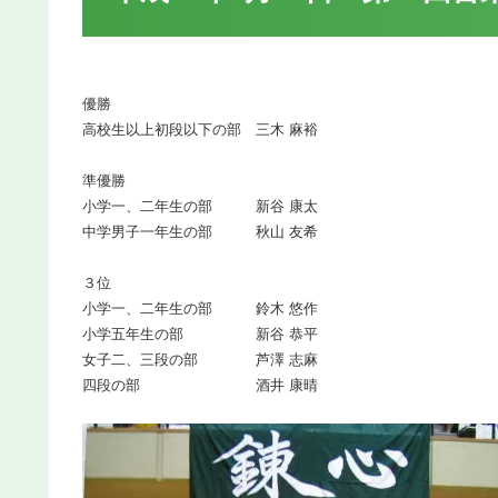
優勝
高校生以上初段以下の部 三木 麻裕
準優勝
小学一、二年生の部 新谷 康太
中学男子一年生の部 秋山 友希
３位
小学一、二年生の部 鈴木 悠作
小学五年生の部 新谷 恭平
女子二、三段の部 芦澤 志麻
四段の部 酒井 康晴