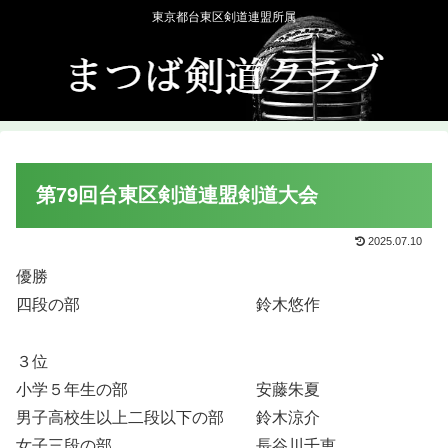
東京都台東区剣道連盟所属
第79回台東区剣道連盟剣道大会
2025.07.10
優勝
四段の部 鈴木悠作
３位
小学５年生の部 安藤朱夏
男子高校生以上二段以下の部 鈴木涼介
女子三段の部 長谷川千恵